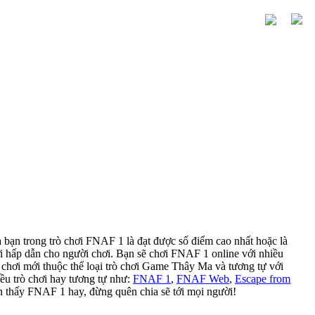
ạn trong trò chơi FNAF 1 là đạt được số điểm cao nhất hoặc là
i hấp dẫn cho người chơi. Bạn sẽ chơi FNAF 1 online với nhiều
rò chơi mới thuộc thể loại trò chơi Game Thây Ma và tương tự với
ều trò chơi hay tương tự như:
FNAF 1
,
FNAF Web
,
Escape from
bạn thấy FNAF 1 hay, đừng quên chia sẽ tới mọi người!