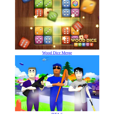
Wood Dice Merge