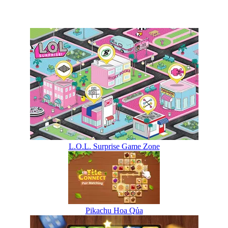
L.O.L. Surprise Game Zone
Pikachu Hoa Qủa