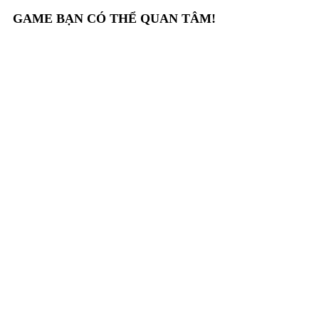
GAME BẠN CÓ THỂ QUAN TÂM!