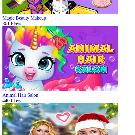
Magic Beauty Makeup
861 Plays
Animal Hair Salon
440 Plays