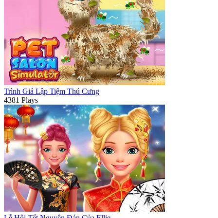
Trình Giả Lập Tiệm Thú Cưng
4381 Plays
Lễ Hội Tết Nguyên Đán Của Ellie