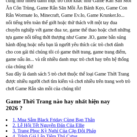
cũng như nhiều danh mục trò chơi khác như Game Rắn Săn Mồi
Ăn Côn Trùng, Game Rắn Săn Mồi Ăn Bánh Kẹo, Game Con
Rắn Wormate Io, Minecraft, Game Ev.Io, Game Krunker.Io...
nổi tiếng trên toàn thế giới hoặc thử thách với một tay đua
chuyên nghiệp với game đua xe, game thể thao hoặc chơi những
tựa game nổi tiếng thời thượng như Game .IO, game bắn súng
hành động hoặc nếu bạn là người yêu thích các trò chơi dành
cho con gái thì chúng tôi có game thời trang, game trang điểm,
game nấu ăn... và rất nhiều danh mục trò chơi hay trên hệ thống
của chúng tôi!
Sau đây là danh sách 5 trò chơi thuộc thể loại Game Thời Trang
được nhiều người chơi tìm kiếm và chơi nhiều trên trang web trò
chơi Game Rắn săn mồi của chúng tôi!
Game Thời Trang nào hay nhất hiện nay
2026 ?
1. Mua Sắm Black Friday Cùng Bạn Thân
2. Lễ Hội Tết Nguyên Đán Của Ellie
3. Trang Phục Kỳ Nghỉ Của Cặp Đôi Pháp
4. Trình Giả Lập Tiệm Thú Cưng