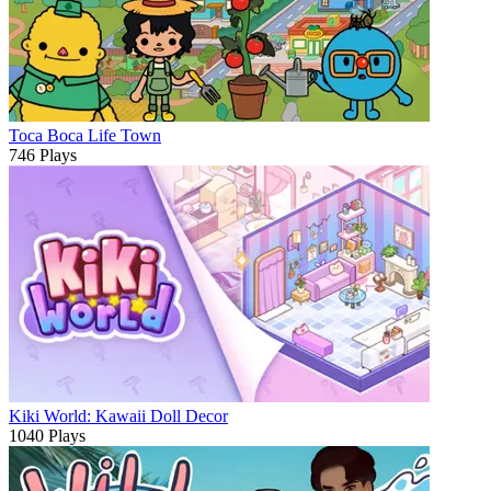
Toca Boca Life Town
746 Plays
Kiki World: Kawaii Doll Decor
1040 Plays