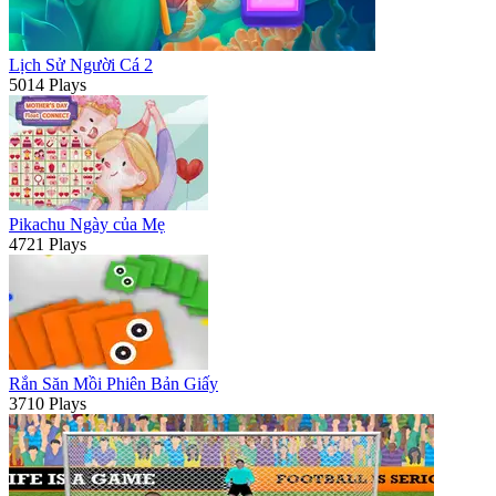
Lịch Sử Người Cá 2
5014 Plays
Pikachu Ngày của Mẹ
4721 Plays
Rắn Săn Mồi Phiên Bản Giấy
3710 Plays