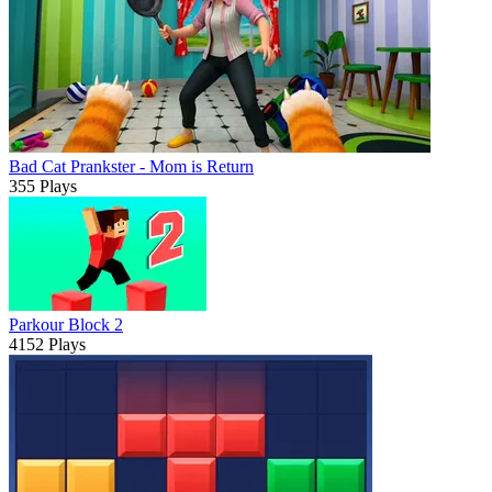
Bad Cat Prankster - Mom is Return
355 Plays
Parkour Block 2
4152 Plays