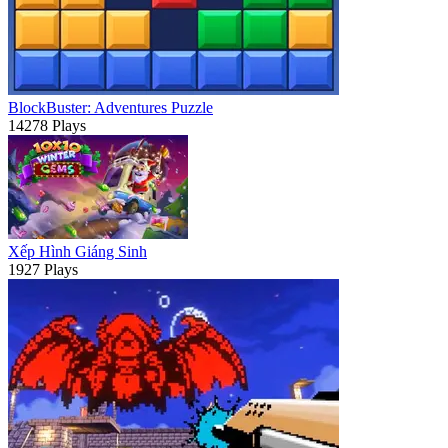
BlockBuster: Adventures Puzzle
14278 Plays
Xếp Hình Giáng Sinh
1927 Plays