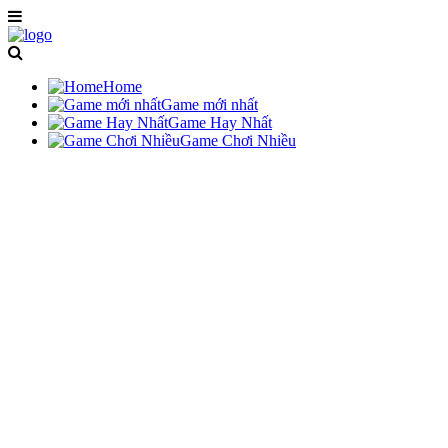
Home
Game mới nhất
Game Hay Nhất
Game Chơi Nhiều