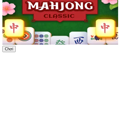
Chơi
ADVERTISEMENT