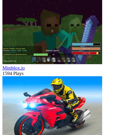
Miniblox.io
1594 Plays