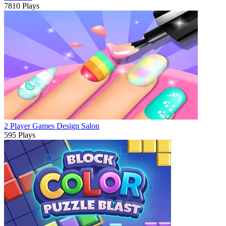
7810 Plays
2 Player Games Design Salon
595 Plays