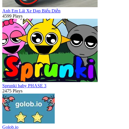
Anh Em Lái Xe Đạp Biểu Diễn
4599 Plays
Sprunki baby PHASE 3
2475 Plays
Golob.io