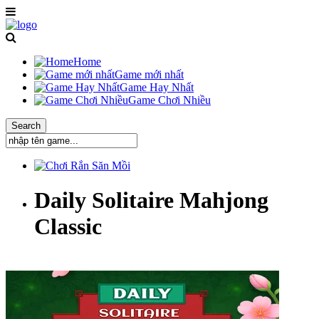
Home
Game mới nhất
Game Hay Nhất
Game Chơi Nhiều
Daily Solitaire Mahjong
Classic