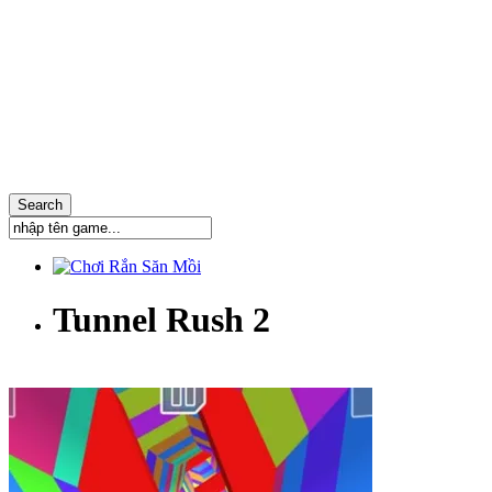
Tunnel Rush 2