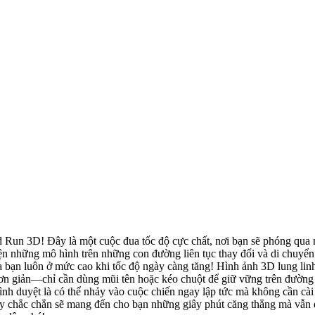
ADVERTISEMENT
 Run 3D! Đây là một cuộc đua tốc độ cực chất, nơi bạn sẽ phóng qua
iện những mô hình trên những con đường liên tục thay đổi và di chuyển
a bạn luôn ở mức cao khi tốc độ ngày càng tăng! Hình ảnh 3D lung li
ỳ đơn giản—chỉ cần dùng mũi tên hoặc kéo chuột để giữ vững trên đườn
nh duyệt là có thể nhảy vào cuộc chiến ngay lập tức mà không cần cài 
 này chắc chắn sẽ mang đến cho bạn những giây phút căng thẳng mà vẫ