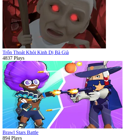
Trốn Thoát Khỏi Kinh Dị Bà Già
4837 Plays
Brawl Stars Battle
894 Plays