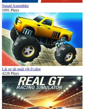
Squad Assembler
1091 Plays
Lái xe tải quái vật ở cảng
4228 Plays