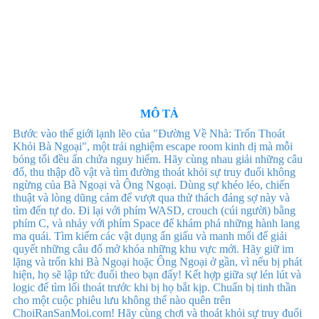
MÔ TẢ
Bước vào thế giới lạnh lẽo của "Đường Về Nhà: Trốn Thoát
Khỏi Bà Ngoại", một trải nghiệm escape room kinh dị mà mỗi
bóng tối đều ẩn chứa nguy hiểm. Hãy cùng nhau giải những câu
đố, thu thập đồ vật và tìm đường thoát khỏi sự truy đuổi không
ngừng của Bà Ngoại và Ông Ngoại. Dùng sự khéo léo, chiến
thuật và lòng dũng cảm để vượt qua thử thách đáng sợ này và
tìm đến tự do. Đi lại với phím WASD, crouch (cúi người) bằng
phím C, và nhảy với phím Space để khám phá những hành lang
ma quái. Tìm kiếm các vật dụng ẩn giấu và manh mối để giải
quyết những câu đố mở khóa những khu vực mới. Hãy giữ im
lặng và trốn khi Bà Ngoại hoặc Ông Ngoại ở gần, vì nếu bị phát
hiện, họ sẽ lập tức đuổi theo bạn đấy! Kết hợp giữa sự lén lút và
logic để tìm lối thoát trước khi bị họ bắt kịp. Chuẩn bị tinh thần
cho một cuộc phiêu lưu không thể nào quên trên
ChoiRanSanMoi.com! Hãy cùng chơi và thoát khỏi sự truy đuổi