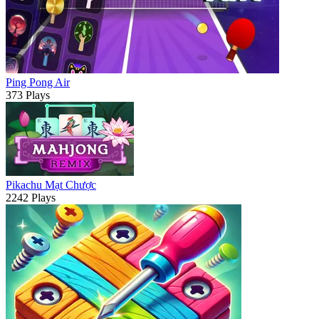
Ping Pong Air
373 Plays
Pikachu Mạt Chược
2242 Plays