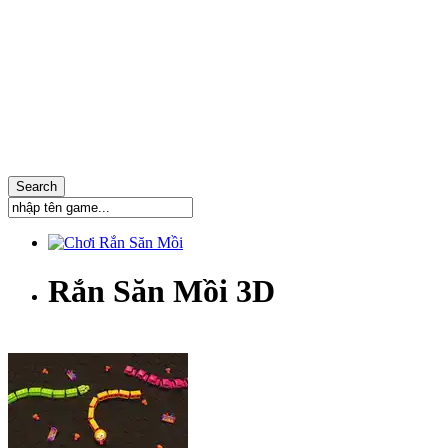
Rắn Săn Mồi 3D