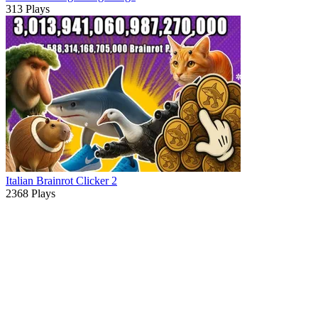
313 Plays
Italian Brainrot Clicker 2
2368 Plays
ADVERTISEMENT