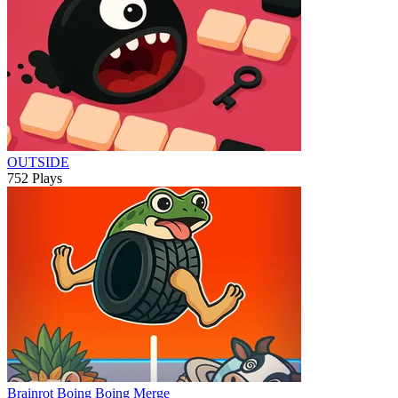
OUTSIDE
752 Plays
Brainrot Boing Boing Merge