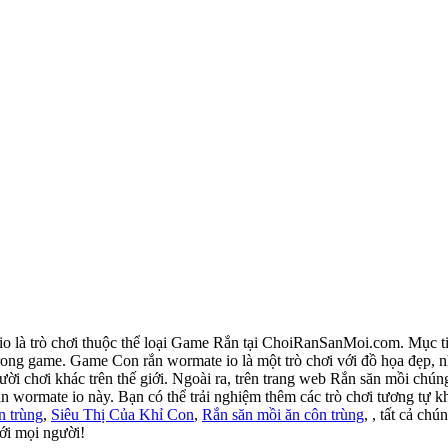
ADVERTISEMENT
 là trò chơi thuộc thể loại Game Rắn tại ChoiRanSanMoi.com. Mục tiê
trong game. Game Con rắn wormate io là một trò chơi với đồ họa đẹp, n
i chơi khác trên thế giới. Ngoài ra, trên trang web Rắn săn mồi chúng t
wormate io này. Bạn có thể trải nghiệm thêm các trò chơi tương tự khá
n trùng
,
Siêu Thị Của Khỉ Con
,
Rắn săn mồi ăn côn trùng
, , tất cả ch
tới mọi người!