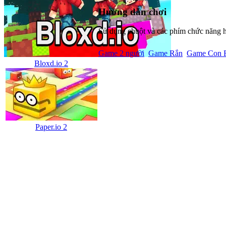
Hướng dẫn chơi
Sử dụng chuột và các phím chức năng 
Game 2 người
Game Rắn
Game Con 
Bloxd.io 2
Paper.io 2