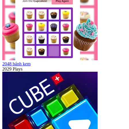
2048 bánh kem
2029 Plays