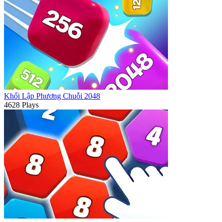
Khối Lập Phương Chuỗi 2048
4628 Plays