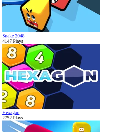
Snake 2048
4147 Plays
Hexagon
2752 Plays