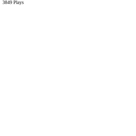
3849 Plays
ADVERTISEMENT