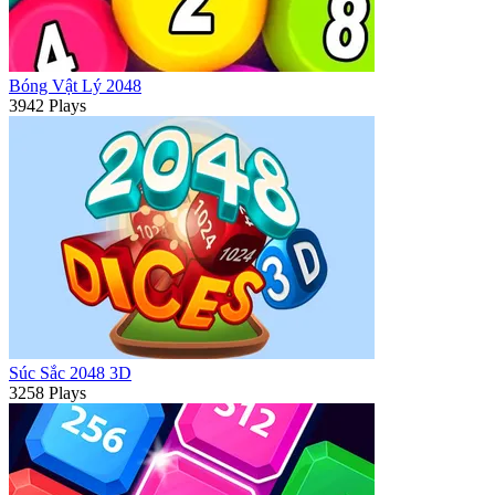
Bóng Vật Lý 2048
3942 Plays
Súc Sắc 2048 3D
3258 Plays