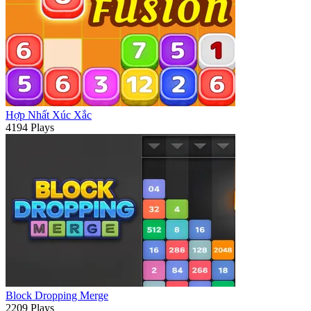
Hợp Nhất Xúc Xắc
4194 Plays
Block Dropping Merge
2209 Plays