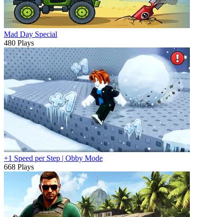
Mad Day Special
480 Plays
+1 Speed per Step | Obby Mode
668 Plays