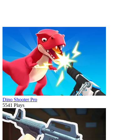
Dino Shooter Pro
5541 Plays