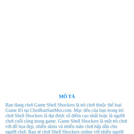
MÔ TẢ
Bạn đang chơi Game Shell Shockers là trò chơi thuộc thể loại
Game IO tại ChoiRanSanMoi.com. Mục tiêu của bạn trong trò
chơi Shell Shockers là đạt được số điểm cao nhất hoặc là người
chơi cuối cùng trong game. Game Shell Shockers là một trò chơi
với đồ họa đẹp, nhiều skins và nhiều màn chơi hấp dẫn cho
người chơi. Bạn sẽ chơi Shell Shockers online với nhiều người