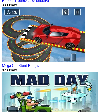
Bubble Trouble 2: Rebubbled
339 Plays
Mega Car Stunt Ramps
823 Plays