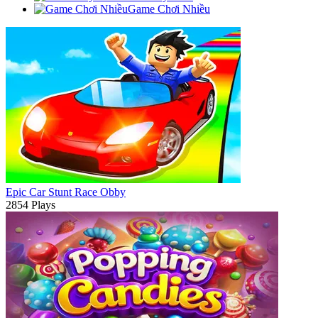
Game Chơi Nhiều
Epic Car Stunt Race Obby
2854 Plays