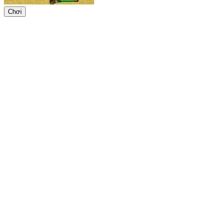
Chơi
ADVERTISEMENT