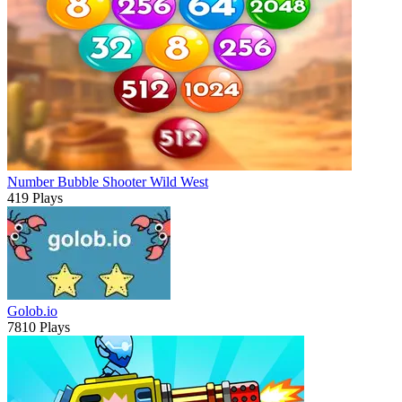
Number Bubble Shooter Wild West
419 Plays
Golob.io
7810 Plays