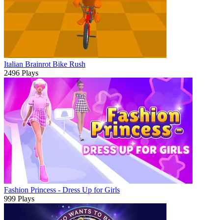
Italian Brainrot Bike Rush
2496 Plays
Fashion Princess - Dress Up for Girls
999 Plays