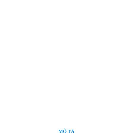
MÔ TẢ