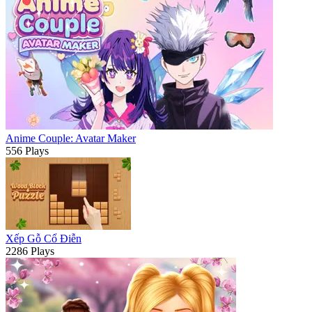
Anime Couple: Avatar Maker
556 Plays
Xếp Gỗ Cổ Điễn
2286 Plays