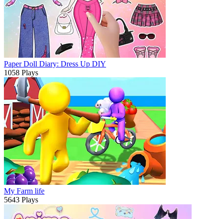
Paper Doll Diary: Dress Up DIY
1058 Plays
My Farm life
5643 Plays