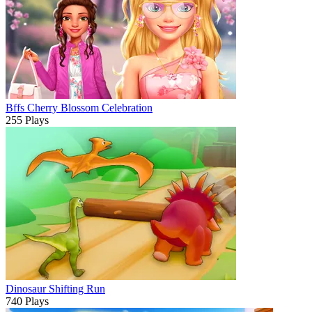
Bffs Cherry Blossom Celebration
255 Plays
Dinosaur Shifting Run
740 Plays