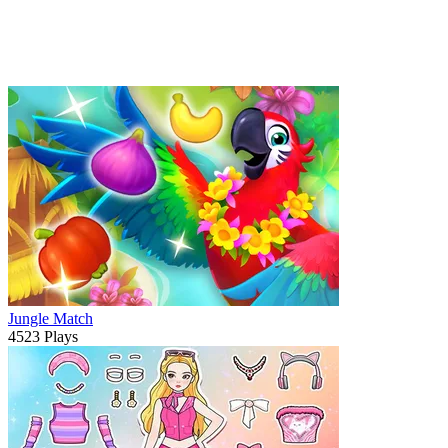
Jungle Match
4523 Plays