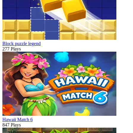
Block puzzle legend
277 Plays
Hawaii Match 6
847 Plays