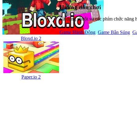
Hướng dẫn chơi
Sử dụng chuột và các phím chức năng 
Game Hành Động
Game Bắn Súng
G
Bloxd.io 2
Paper.io 2