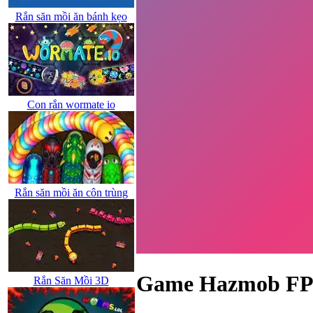
Rắn săn mồi ăn bánh kẹo
Con rắn wormate io
Rắn săn mồi ăn côn trùng
Game Hazmob F
Rắn Săn Mồi 3D