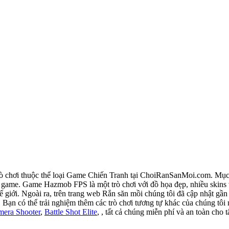
ADVERTISEMENT
chơi thuộc thể loại Game Chiến Tranh tại ChoiRanSanMoi.com. Mục t
ng game. Game Hazmob FPS là một trò chơi với đồ họa đẹp, nhiều skin
hế giới. Ngoài ra, trên trang web Rắn săn mồi chúng tôi đã cập nhật gần
ạn có thể trải nghiệm thêm các trò chơi tương tự khác của chúng tôi n
era Shooter
,
Battle Shot Elite
, , tất cả chúng miễn phí và an toàn ch