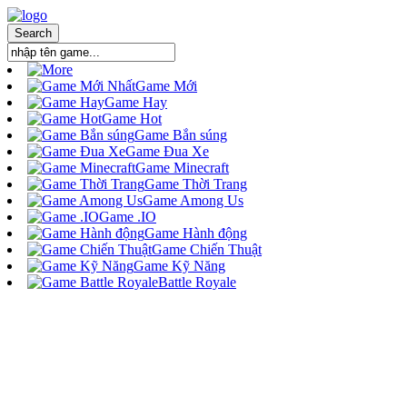
Game Mới
Game Hay
Game Hot
Game Bắn súng
Game Đua Xe
Game Minecraft
Game Thời Trang
Game Among Us
Game .IO
Game Hành động
Game Chiến Thuật
Game Kỹ Năng
Battle Royale