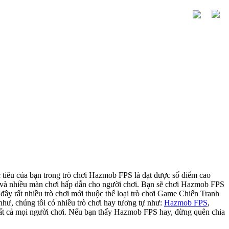
iêu của bạn trong trò chơi Hazmob FPS là đạt được số điểm cao
s và nhiều màn chơi hấp dẫn cho người chơi. Bạn sẽ chơi Hazmob FPS
 đây rất nhiều trò chơi mới thuộc thể loại trò chơi Game Chiến Tranh
hư, chúng tôi có nhiều trò chơi hay tương tự như:
Hazmob FPS
,
o tất cả mọi người chơi. Nếu bạn thấy Hazmob FPS hay, đừng quên chia