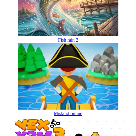
Fish rain 2
Misland online