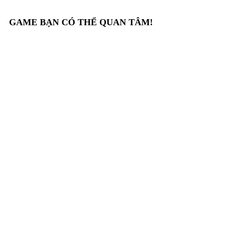
GAME BẠN CÓ THỂ QUAN TÂM!