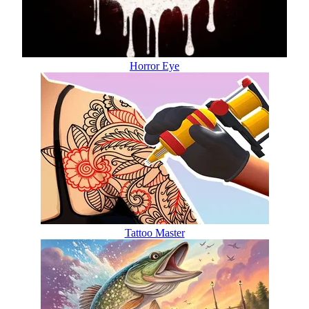
Horror Eye
Tattoo Master