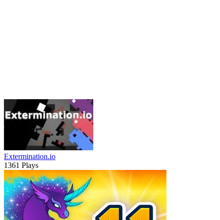
Extermination.io
1361 Plays