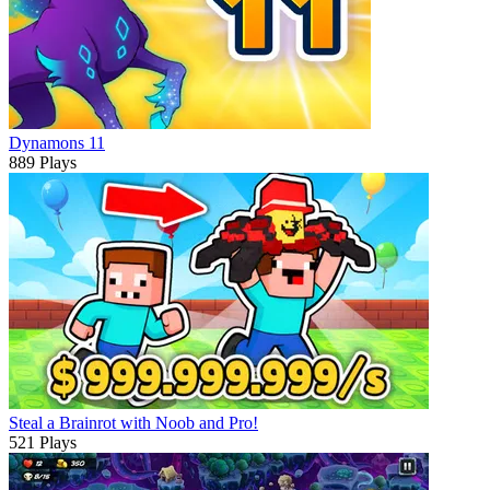
Dynamons 11
889 Plays
Steal a Brainrot with Noob and Pro!
521 Plays