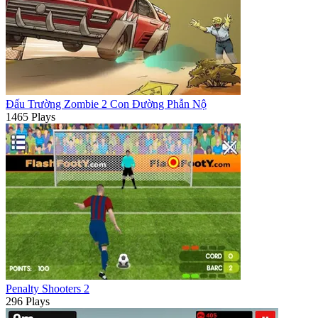
Đấu Trường Zombie 2 Con Đường Phẫn Nộ
1465 Plays
Penalty Shooters 2
296 Plays