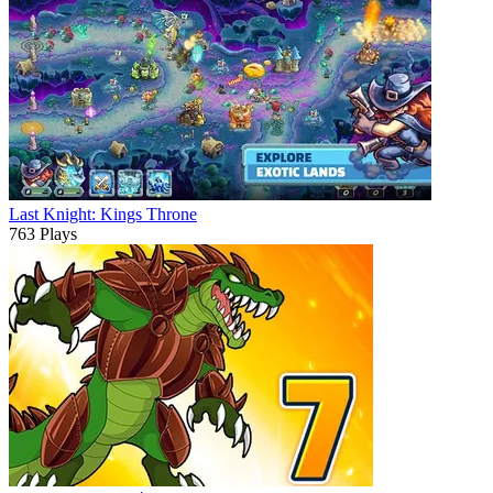
Last Knight: Kings Throne
763 Plays