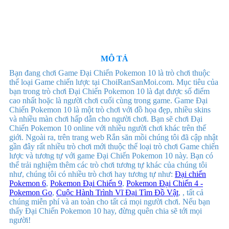
MÔ TẢ
Bạn đang chơi Game Đại Chiến Pokemon 10 là trò chơi thuộc
thể loại Game chiến lược tại ChoiRanSanMoi.com. Mục tiêu của
bạn trong trò chơi Đại Chiến Pokemon 10 là đạt được số điểm
cao nhất hoặc là người chơi cuối cùng trong game. Game Đại
Chiến Pokemon 10 là một trò chơi với đồ họa đẹp, nhiều skins
và nhiều màn chơi hấp dẫn cho người chơi. Bạn sẽ chơi Đại
Chiến Pokemon 10 online với nhiều người chơi khác trên thế
giới. Ngoài ra, trên trang web Rắn săn mồi chúng tôi đã cập nhật
gần đây rất nhiều trò chơi mới thuộc thể loại trò chơi Game chiến
lược và tương tự với game Đại Chiến Pokemon 10 này. Bạn có
thể trải nghiệm thêm các trò chơi tương tự khác của chúng tôi
như, chúng tôi có nhiều trò chơi hay tương tự như:
Đại chiến
Pokemon 6
,
Pokemon Đại Chiến 9
,
Pokemon Đại Chiến 4 -
Pokemon Go
,
Cuộc Hành Trình Vĩ Đại Tìm Đồ Vật
, , tất cả
chúng miễn phí và an toàn cho tất cả mọi người chơi. Nếu bạn
thấy Đại Chiến Pokemon 10 hay, đừng quên chia sẽ tới mọi
người!