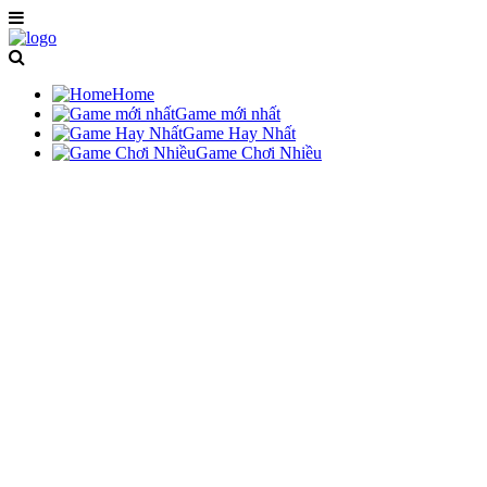
Home
Game mới nhất
Game Hay Nhất
Game Chơi Nhiều