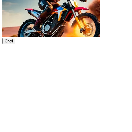
Chơi
ADVERTISEMENT