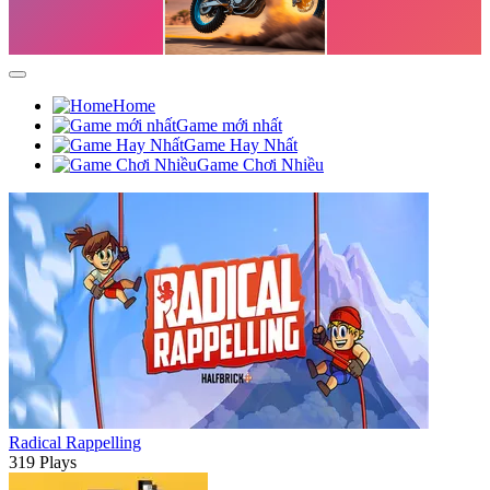
Home
Game mới nhất
Game Hay Nhất
Game Chơi Nhiều
Radical Rappelling
319 Plays