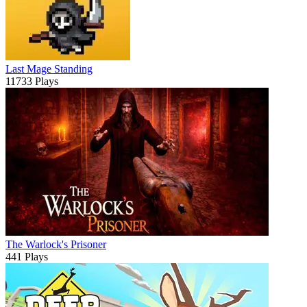
Last Mage Standing
11733 Plays
The Warlock's Prisoner
441 Plays