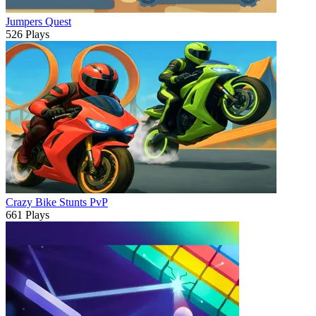
Jumpers Quest
526 Plays
Crazy Bike Stunts PvP
661 Plays