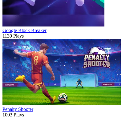
Google Block Breaker
1130 Plays
Penalty Shooter
1003 Plays
ADVERTISEMENT