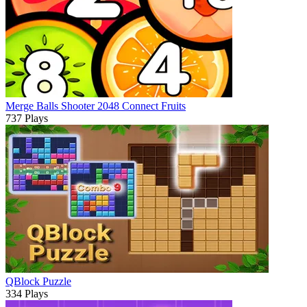
Merge Balls Shooter 2048 Connect Fruits
737 Plays
QBlock Puzzle
334 Plays