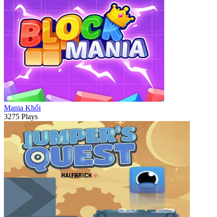
Mania Khối
3275 Plays