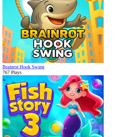
Brainrot Hook Swing
767 Plays