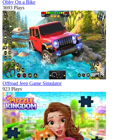
Obby On a Bike
3693 Plays
Offroad Jeep Game Simulator
923 Plays