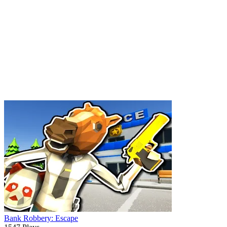
Bank Robbery: Escape