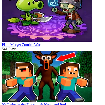
Plant Merge: Zombie War
541 Plays
99 Nights in the Forest with Noob and Pro!