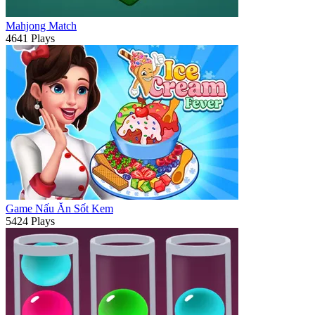
Mahjong Match
4641 Plays
Game Nấu Ăn Sốt Kem
5424 Plays