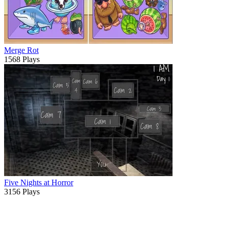
Merge Rot
1568 Plays
Five Nights at Horror
3156 Plays
ADVERTISEMENT