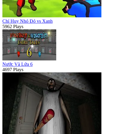
Chỉ Huy Nhỏ Đỏ vs Xanh
5962 Plays
Nước Và Lửa 6
4697 Plays