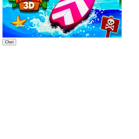
Chơi
ADVERTISEMENT