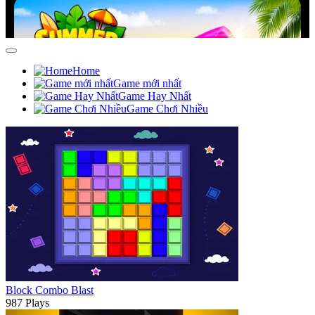
Home
Game mới nhất
Game Hay Nhất
Game Chơi Nhiều
Block Combo Blast
987 Plays