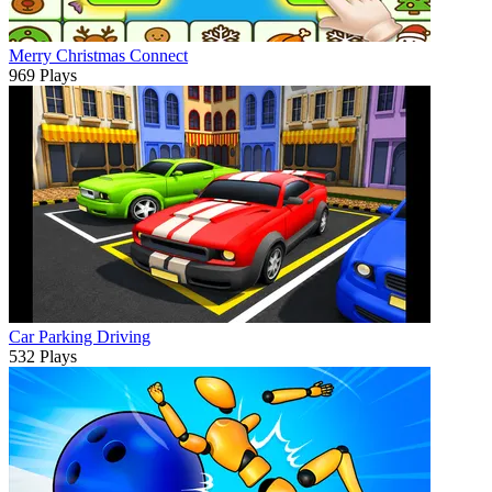
Merry Christmas Connect
969 Plays
Car Parking Driving
532 Plays