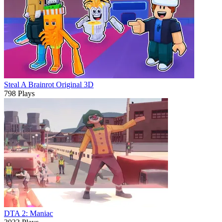
Steal A Brainrot Original 3D
798 Plays
DTA 2: Maniac