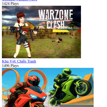
1424 Plays
Khu Vực Chiến Tranh
1496 Plays