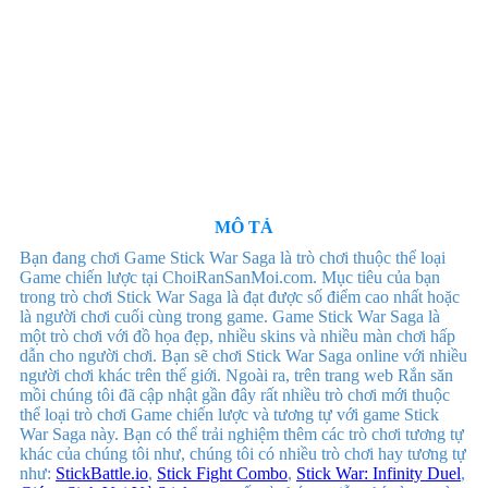
MÔ TẢ
Bạn đang chơi Game Stick War Saga là trò chơi thuộc thể loại
Game chiến lược tại ChoiRanSanMoi.com. Mục tiêu của bạn
trong trò chơi Stick War Saga là đạt được số điểm cao nhất hoặc
là người chơi cuối cùng trong game. Game Stick War Saga là
một trò chơi với đồ họa đẹp, nhiều skins và nhiều màn chơi hấp
dẫn cho người chơi. Bạn sẽ chơi Stick War Saga online với nhiều
người chơi khác trên thế giới. Ngoài ra, trên trang web Rắn săn
mồi chúng tôi đã cập nhật gần đây rất nhiều trò chơi mới thuộc
thể loại trò chơi Game chiến lược và tương tự với game Stick
War Saga này. Bạn có thể trải nghiệm thêm các trò chơi tương tự
khác của chúng tôi như, chúng tôi có nhiều trò chơi hay tương tự
như:
StickBattle.io
,
Stick Fight Combo
,
Stick War: Infinity Duel
,