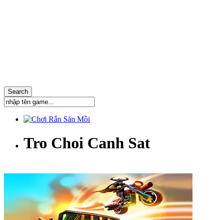
Tro Choi Canh Sat