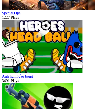
Special Ops
1227 Plays
Anh hùng đầu bóng
3491 Plays