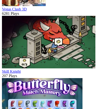
Vegas Clash 3D
6281 Plays
Skill Knight
207 Plays