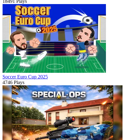
18491 Plays
Soccer Euro Cup 2025
4746 Plays