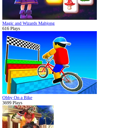
Magic and Wizards Mahjong
616 Plays
Obby On a Bike
3699 Plays