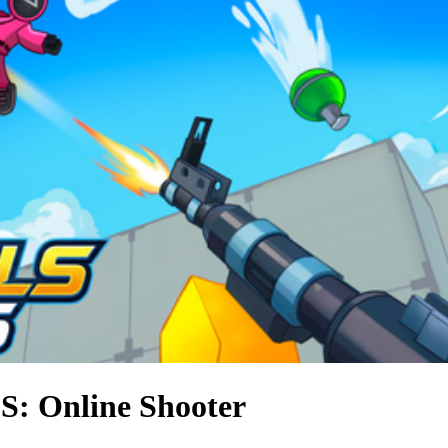
: Online Shooter