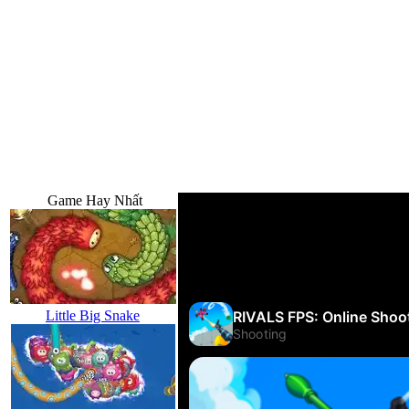
Game Hay Nhất
Little Big Snake