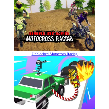
Unblocked Motocross Racing