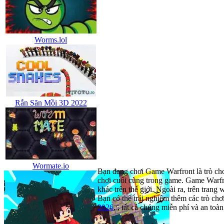
Worms.lol
Rắn Săn Mồi 3D 2022
Wormate.io
Bạn đang chơi Game Warfront là trò chơ
chơi cuối cùng trong game. Game Warfro
khác trên thế giới. Ngoài ra, trên tran
Bạn có thể trải nghiệm thêm các trò chơ
2026
, , tất cả chúng miễn phí và an to