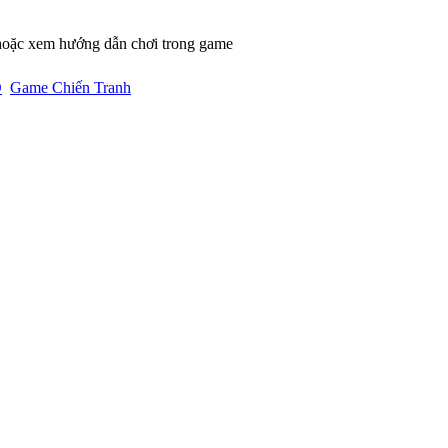
hoặc xem hướng dẫn chơi trong game
D
Game Chiến Tranh
ADVERTISEMENT