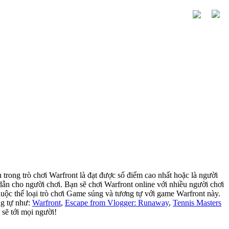
rong trò chơi Warfront là đạt được số điểm cao nhất hoặc là người
dẫn cho người chơi. Bạn sẽ chơi Warfront online với nhiều người chơi
thuộc thể loại trò chơi Game súng và tương tự với game Warfront này.
ng tự như:
Warfront
,
Escape from Vlogger: Runaway
,
Tennis Masters
 sẽ tới mọi người!