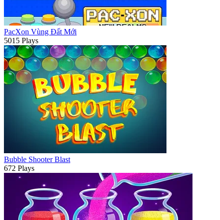
PacXon Vùng Đất Mới
5015 Plays
Bubble Shooter Blast
672 Plays