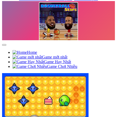
Home
Game mới nhất
Game Hay Nhất
Game Chơi Nhiều