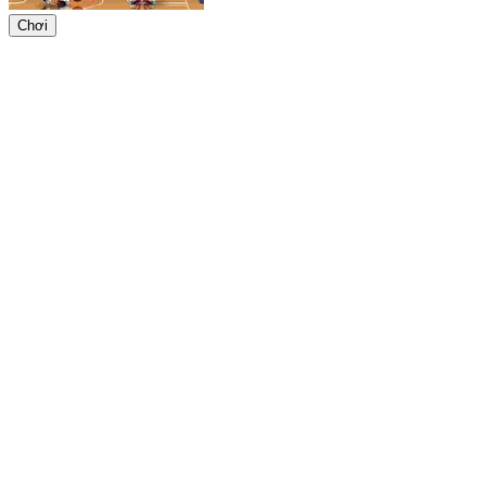
Chơi
ADVERTISEMENT