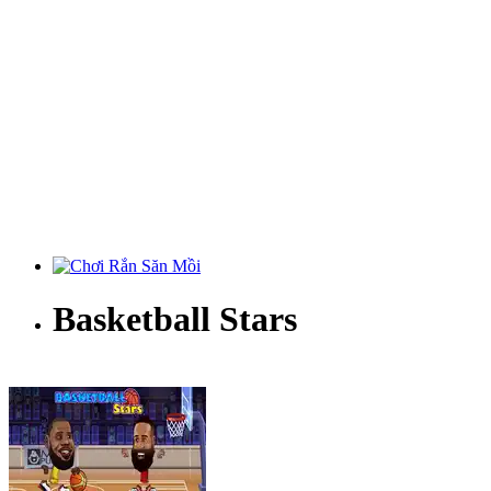
Basketball Stars