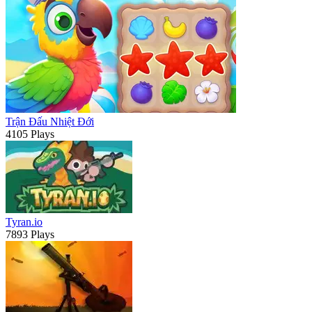
Trận Đấu Nhiệt Đới
4105 Plays
Tyran.io
7893 Plays