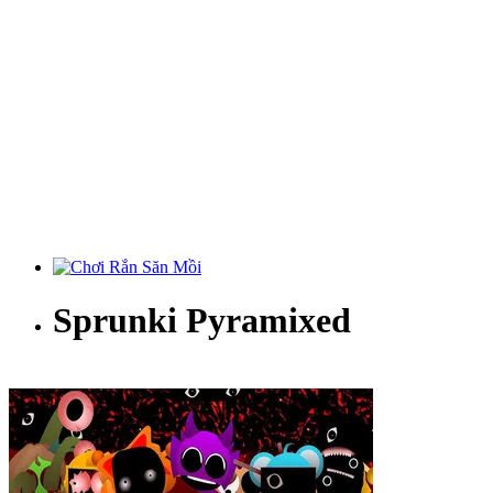
Sprunki Pyramixed