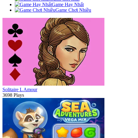
Game Hay Nhất
Game Chơi Nhiều
Solitaire L Amour
3698 Plays