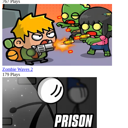
767 Plays
Zombie Waves 2
179 Plays