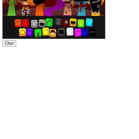
Chơi
ADVERTISEMENT