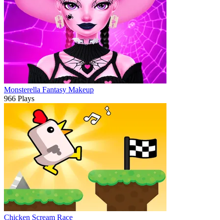
Monsterella Fantasy Makeup
966 Plays
Chicken Scream Race