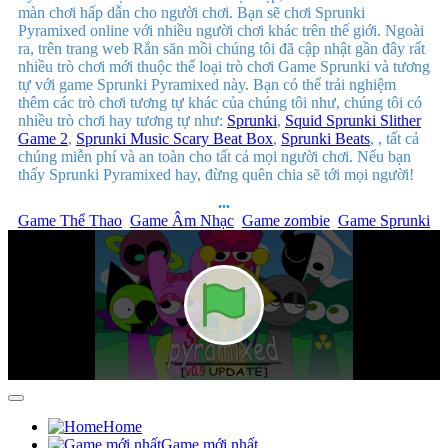
màn chơi hấp dẫn cho người chơi. Bạn sẽ chơi Sprunki
Pyramixed online với nhiều người chơi khác trên thế giới. Ngoài
ra, trên trang web Rắn săn mồi chúng tôi đã cập nhật gần đây rất
nhiều trò chơi mới thuộc thể loại trò chơi Game Sprunki và tương
tự với game Sprunki Pyramixed này. Bạn có thể trải nghiệm
thêm các trò chơi tương tự khác của chúng tôi như, chúng tôi có
nhiều trò chơi hay tương tự như:
Sprunki
,
Squid Sprunki Slither
Game 2
,
Sprunki Music Scary Beat Box
,
Sprunki Beats
, , tất cả
chúng miễn phí và an toàn cho tất cả mọi người chơi. Nếu bạn
thấy Sprunki Pyramixed hay, đừng quên chia sẽ tới mọi người!
...
Game Thể Thao
Game Âm Nhạc
Game zombie
Game Sprunki
Home
Game mới nhất