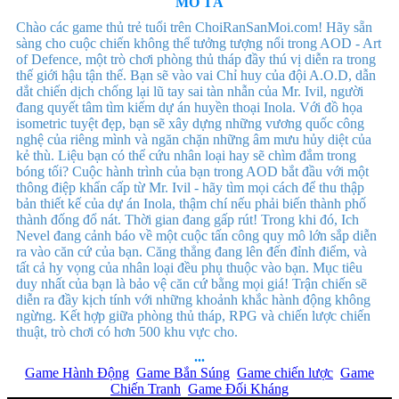
MÔ TẢ
Chào các game thủ trẻ tuổi trên ChoiRanSanMoi.com! Hãy sẵn
sàng cho cuộc chiến không thể tưởng tượng nổi trong AOD - Art
of Defence, một trò chơi phòng thủ tháp đầy thú vị diễn ra trong
thế giới hậu tận thế. Bạn sẽ vào vai Chỉ huy của đội A.O.D, dẫn
dắt chiến dịch chống lại lũ tay sai tàn nhẫn của Mr. Ivil, người
đang quyết tâm tìm kiếm dự án huyền thoại Inola. Với đồ họa
isometric tuyệt đẹp, bạn sẽ xây dựng những vương quốc công
nghệ của riêng mình và ngăn chặn những âm mưu hủy diệt của
kẻ thù. Liệu bạn có thể cứu nhân loại hay sẽ chìm đắm trong
bóng tối? Cuộc hành trình của bạn trong AOD bắt đầu với một
thông điệp khẩn cấp từ Mr. Ivil - hãy tìm mọi cách để thu thập
bản thiết kế của dự án Inola, thậm chí nếu phải biến thành phố
thành đống đổ nát. Thời gian đang gấp rút! Trong khi đó, Ich
Nevel đang cảnh báo về một cuộc tấn công quy mô lớn sắp diễn
ra vào căn cứ của bạn. Căng thẳng đang lên đến đỉnh điểm, và
tất cả hy vọng của nhân loại đều phụ thuộc vào bạn. Mục tiêu
duy nhất của bạn là bảo vệ căn cứ bằng mọi giá! Trận chiến sẽ
diễn ra đầy kịch tính với những khoảnh khắc hành động không
ngừng. Kết hợp giữa phòng thủ tháp, RPG và chiến lược chiến
thuật, trò chơi có hơn 500 khu vực cho.
...
Game Hành Động
Game Bắn Súng
Game chiến lược
Game
Chiến Tranh
Game Đối Kháng