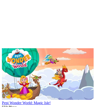
Pepi Wonder World: Magic Isle!