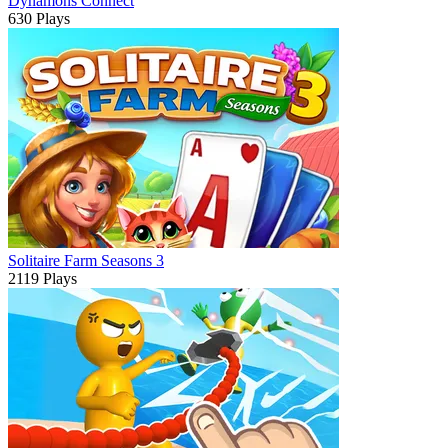
Dynamons Connect
630 Plays
Solitaire Farm Seasons 3
2119 Plays