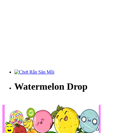
Watermelon Drop