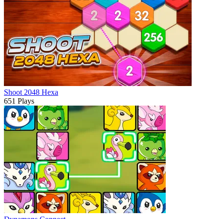
Shoot 2048 Hexa
651 Plays