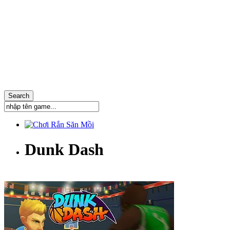
Dunk Dash