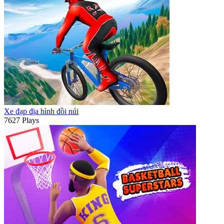
Xe đạp địa hình đồi núi
7627 Plays