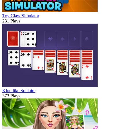
Toy Claw Simulator
231 Plays
Klondike Solitaire
373 Plays