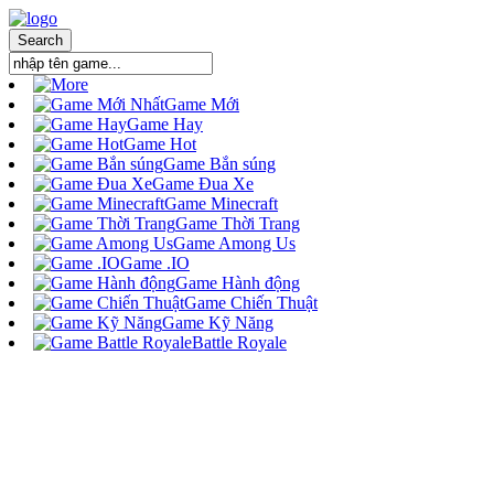
Game Mới
Game Hay
Game Hot
Game Bắn súng
Game Đua Xe
Game Minecraft
Game Thời Trang
Game Among Us
Game .IO
Game Hành động
Game Chiến Thuật
Game Kỹ Năng
Battle Royale