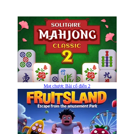
Mạt chược Bài cổ điển 2