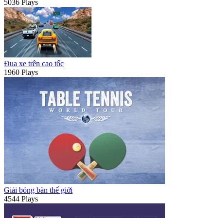
5036 Plays
Đua xe trên cao tốc
1960 Plays
Giải bóng bàn thế giới
4544 Plays