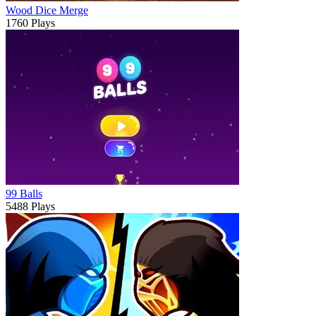
Wood Dice Merge
1760 Plays
99 Balls
5488 Plays