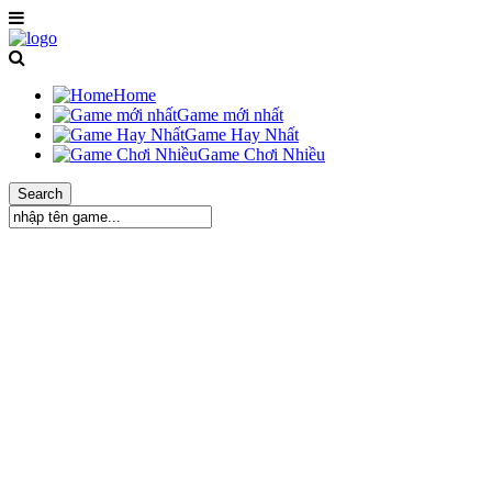
Home
Game mới nhất
Game Hay Nhất
Game Chơi Nhiều