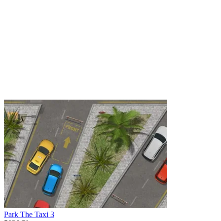
Park The Taxi 3