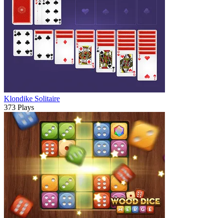
Klondike Solitaire
373 Plays