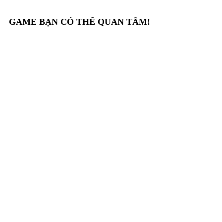
GAME BẠN CÓ THỂ QUAN TÂM!