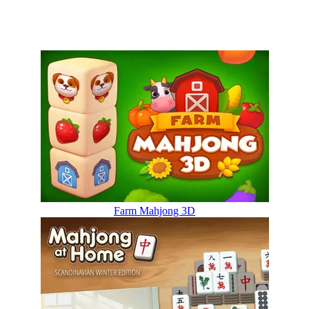
Farm Mahjong 3D