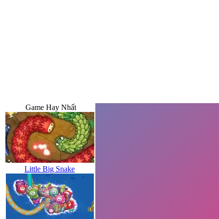
Game Hay Nhất
Little Big Snake