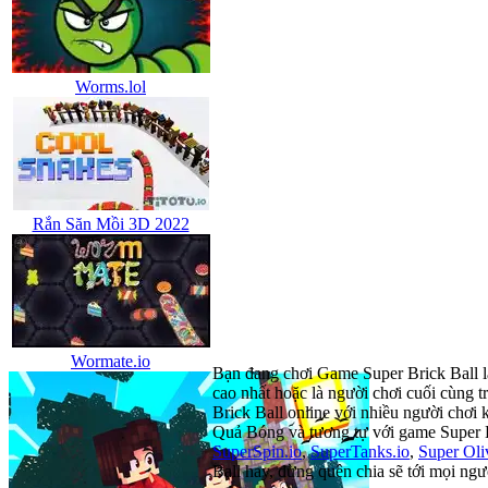
Worms.lol
Rắn Săn Mồi 3D 2022
Wormate.io
Bạn đang chơi Game Super Brick Ball là
cao nhất hoặc là người chơi cuối cùng 
Brick Ball online với nhiều người chơi k
Quả Bóng và tương tự với game Super Bri
SuperSpin.io
,
SuperTanks.io
,
Super Oli
Ball hay, đừng quên chia sẽ tới mọi ngư