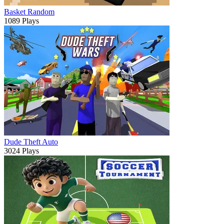
Basket Random
1089 Plays
Dude Theft Auto
3024 Plays