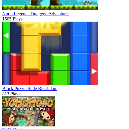
Noob Legends Dungeon Adventures
1505 Plays
Block Puzze: Slide Block Jam
813 Plays