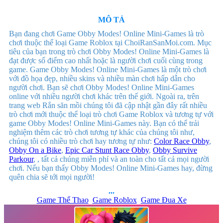
MÔ TẢ
Bạn đang chơi Game Obby Modes! Online Mini-Games là trò
chơi thuộc thể loại Game Roblox tại ChoiRanSanMoi.com. Mục
tiêu của bạn trong trò chơi Obby Modes! Online Mini-Games là
đạt được số điểm cao nhất hoặc là người chơi cuối cùng trong
game. Game Obby Modes! Online Mini-Games là một trò chơi
với đồ họa đẹp, nhiều skins và nhiều màn chơi hấp dẫn cho
người chơi. Bạn sẽ chơi Obby Modes! Online Mini-Games
online với nhiều người chơi khác trên thế giới. Ngoài ra, trên
trang web Rắn săn mồi chúng tôi đã cập nhật gần đây rất nhiều
trò chơi mới thuộc thể loại trò chơi Game Roblox và tương tự với
game Obby Modes! Online Mini-Games này. Bạn có thể trải
nghiệm thêm các trò chơi tương tự khác của chúng tôi như,
chúng tôi có nhiều trò chơi hay tương tự như:
Color Race Obby
,
Obby On a Bike
,
Epic Car Stunt Race Obby
,
Obby Survive
Parkour
, , tất cả chúng miễn phí và an toàn cho tất cả mọi người
chơi. Nếu bạn thấy Obby Modes! Online Mini-Games hay, đừng
quên chia sẽ tới mọi người!
...
Game Thể Thao
Game Roblox
Game Đua Xe