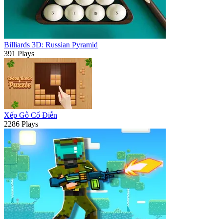
Billiards 3D: Russian Pyramid
391 Plays
Xếp Gỗ Cổ Điễn
2286 Plays