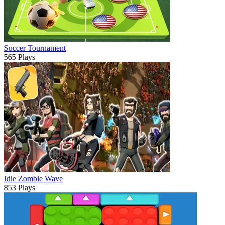
Soccer Tournament
565 Plays
Idle Zombie Wave
853 Plays