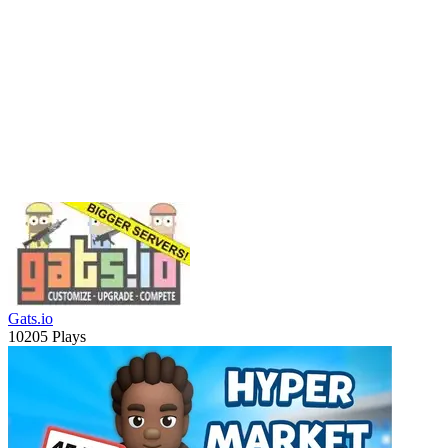
Gats.io
10205 Plays