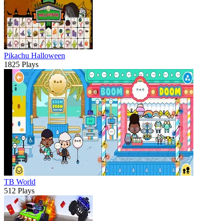
Pikachu Halloween
1825 Plays
TB World
512 Plays