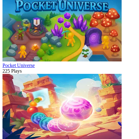
Pocket Universe
225 Plays