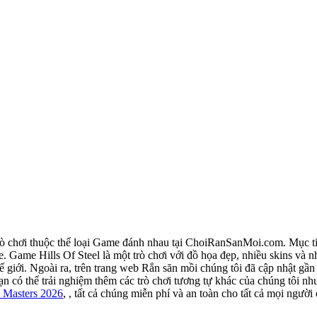
ADVERTISEMENT
rò chơi thuộc thể loại Game đánh nhau tại ChoiRanSanMoi.com. Mục tiêu
. Game Hills Of Steel là một trò chơi với đồ họa đẹp, nhiều skins và n
hế giới. Ngoài ra, trên trang web Rắn săn mồi chúng tôi đã cập nhật gần
ạn có thể trải nghiệm thêm các trò chơi tương tự khác của chúng tôi nh
 Masters 2026
, , tất cả chúng miễn phí và an toàn cho tất cả mọi người