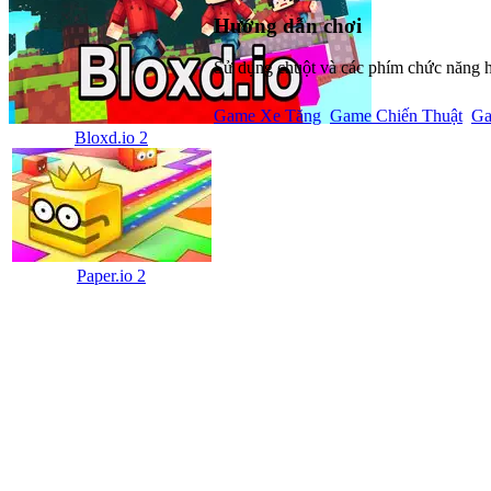
Hướng dẫn chơi
Sử dụng chuột và các phím chức năng 
Game Xe Tăng
Game Chiến Thuật
Ga
Bloxd.io 2
Paper.io 2