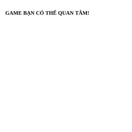
GAME BẠN CÓ THỂ QUAN TÂM!