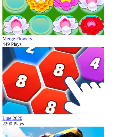
Merge Flowers
449 Plays
Line 2020
2290 Plays