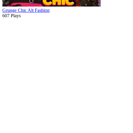
Grunge Chic Alt Fashion
607 Plays
ADVERTISEMENT