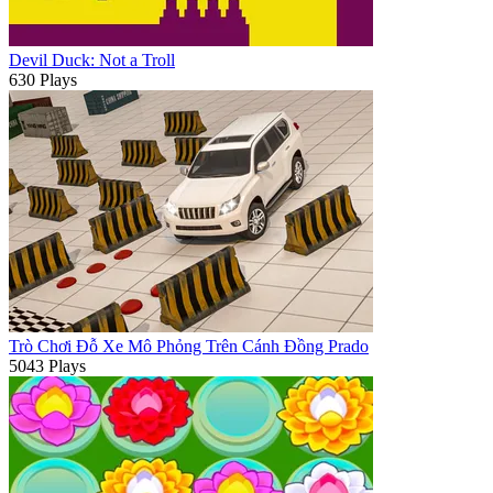
Devil Duck: Not a Troll
630 Plays
Trò Chơi Đỗ Xe Mô Phỏng Trên Cánh Đồng Prado
5043 Plays