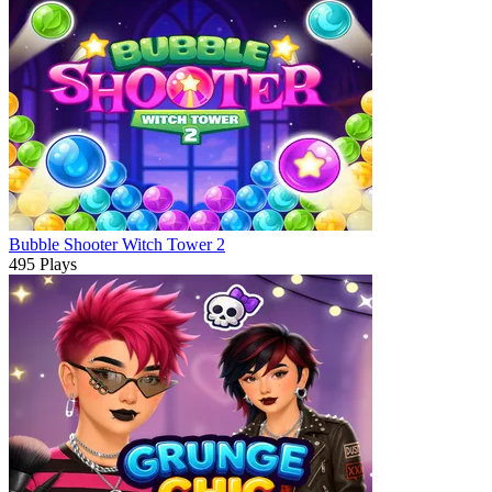
Bubble Shooter Witch Tower 2
495 Plays