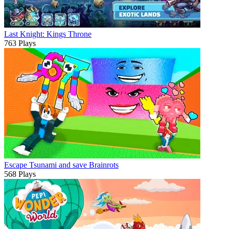
Last Knight: Kings Throne
763 Plays
Escape Tsunami and save Brainrots
568 Plays