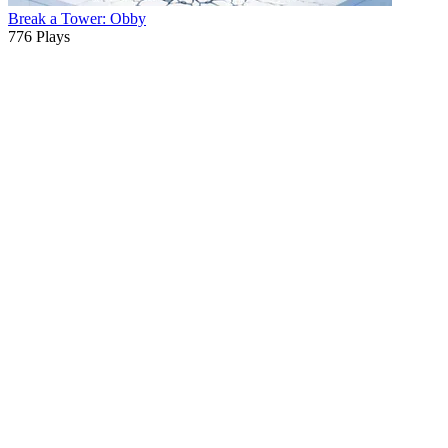
Break a Tower: Obby
776 Plays
ADVERTISEMENT