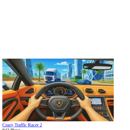
Crazy Traffic Racer 2