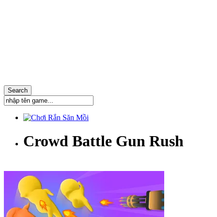
Crowd Battle Gun Rush