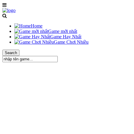
Home
Game mới nhất
Game Hay Nhất
Game Chơi Nhiều