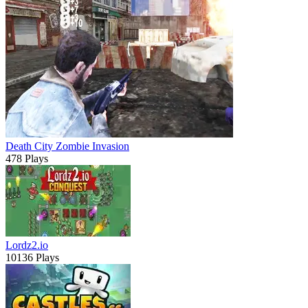
Death City Zombie Invasion
478 Plays
Lordz2.io
10136 Plays