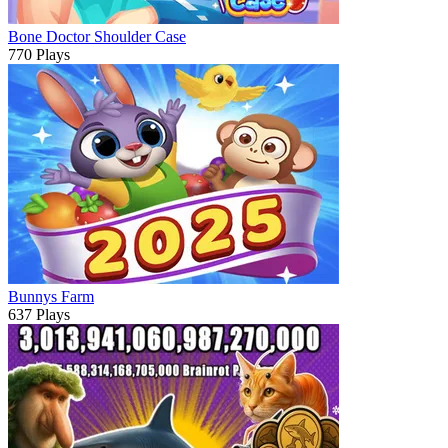
Bone Doctor Shoulder Case
770 Plays
Bunnys Farm
637 Plays