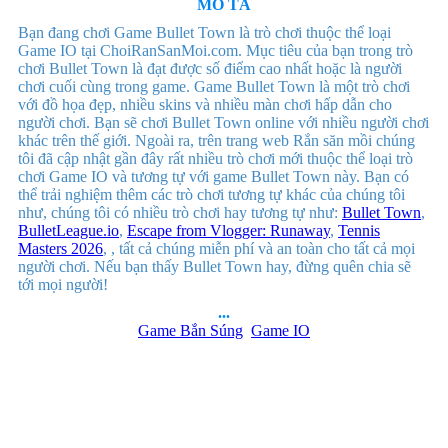
MÔ TẢ
Bạn đang chơi Game Bullet Town là trò chơi thuộc thể loại
Game IO tại ChoiRanSanMoi.com. Mục tiêu của bạn trong trò
chơi Bullet Town là đạt được số điểm cao nhất hoặc là người
chơi cuối cùng trong game. Game Bullet Town là một trò chơi
với đồ họa đẹp, nhiều skins và nhiều màn chơi hấp dẫn cho
người chơi. Bạn sẽ chơi Bullet Town online với nhiều người chơi
khác trên thế giới. Ngoài ra, trên trang web Rắn săn mồi chúng
tôi đã cập nhật gần đây rất nhiều trò chơi mới thuộc thể loại trò
chơi Game IO và tương tự với game Bullet Town này. Bạn có
thể trải nghiệm thêm các trò chơi tương tự khác của chúng tôi
như, chúng tôi có nhiều trò chơi hay tương tự như:
Bullet Town
,
BulletLeague.io
,
Escape from Vlogger: Runaway
,
Tennis
Masters 2026
, , tất cả chúng miễn phí và an toàn cho tất cả mọi
người chơi. Nếu bạn thấy Bullet Town hay, đừng quên chia sẽ
tới mọi người!
...
Game Bắn Súng
Game IO