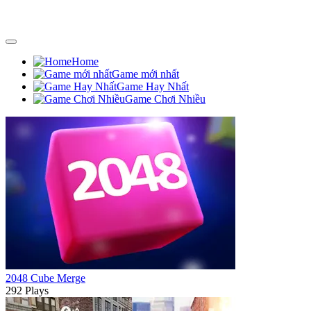
Home
Game mới nhất
Game Hay Nhất
Game Chơi Nhiều
2048 Cube Merge
292 Plays