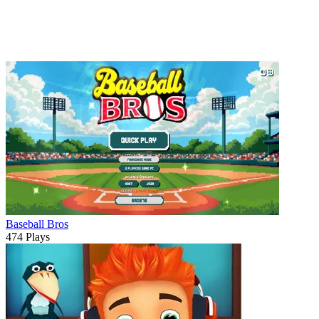
Baseball Bros
474 Plays