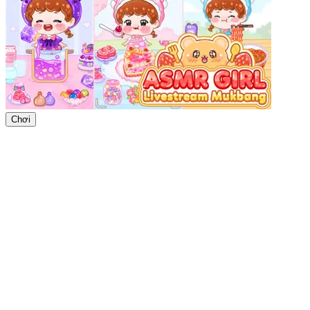
Chơi
ADVERTISEMENT