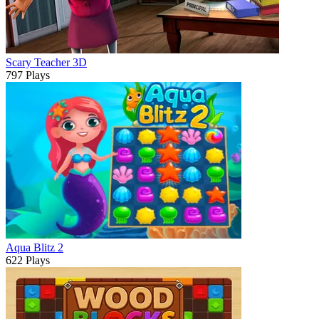
Scary Teacher 3D
797 Plays
Aqua Blitz 2
622 Plays