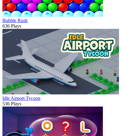
Bubble Rush
636 Plays
Idle Airport Tycoon
536 Plays