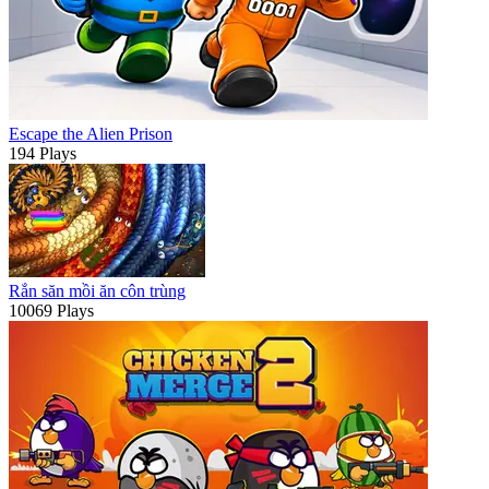
Escape the Alien Prison
194 Plays
Rắn săn mồi ăn côn trùng
10069 Plays