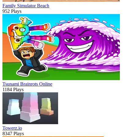
Family Simulator Beach
952 Plays
Tsunami Brainrots Online
1184 Plays
Towerz.io
8347 Plays