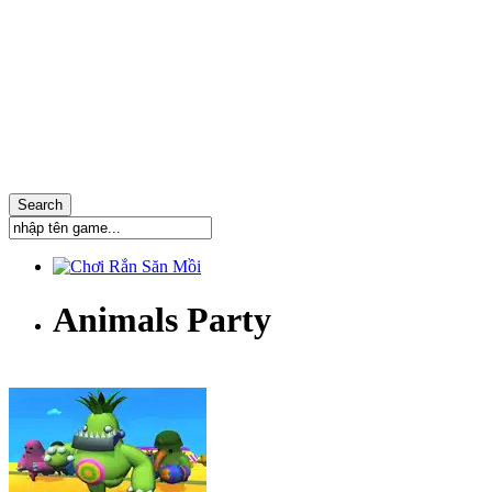
Animals Party