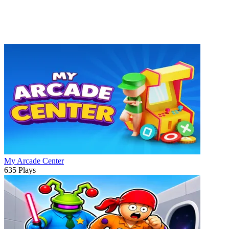
My Arcade Center
635 Plays