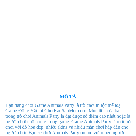
MÔ TẢ
Bạn đang chơi Game Animals Party là trò chơi thuộc thể loại
Game Động Vật tại ChoiRanSanMoi.com. Mục tiêu của bạn
trong trò chơi Animals Party là đạt được số điểm cao nhất hoặc là
người chơi cuối cùng trong game. Game Animals Party là một trò
chơi với đồ họa đẹp, nhiều skins và nhiều màn chơi hấp dẫn cho
người chơi. Bạn sẽ chơi Animals Party online với nhiều người