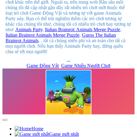
chơi khác trên thế giới. Ngoài ra, trên trang web Rắn săn mồi
chúng tôi đã cập nhật gần đây rất nhiều trò chơi mới thuộc thể
loại trò chơi Game Động Vật và tương tự với game Animals
Party này. Bạn có thể trải nghiệm thêm các trò chơi tương tự
khác của chúng tôi như, chúng tôi có nhiều trò chơi hay tương tự
như:
Animals Party
,
Italian Brainrot: Animals Merge Puzzle
,
Italian Brainrot Animals Merge Puzzle
,
Guess The Italian
Brainrot Animals
, , tất cả chúng miễn phí và an toàn cho tất cả
mọi người chơi. Nếu bạn thấy Animals Party hay, đừng quên
chia sẽ tới mọi người!
...
Game Động Vật
Game Nhiều Người Chơi
Home
Game mới nhất