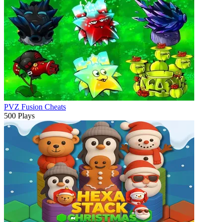
PVZ Fusion Cheats
500 Plays