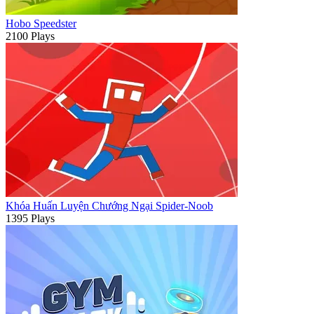
Hobo Speedster
2100 Plays
Khóa Huấn Luyện Chướng Ngại Spider-Noob
1395 Plays