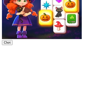
Chơi
ADVERTISEMENT