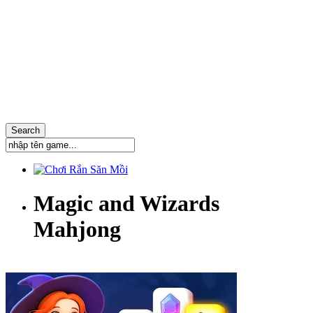
Magic and Wizards
Mahjong