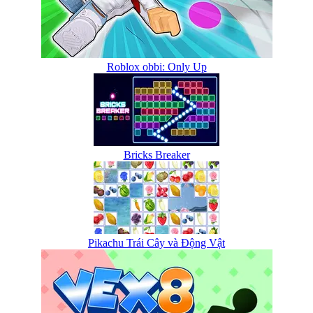
Roblox obbi: Only Up
Bricks Breaker
Pikachu Trái Cây và Động Vật