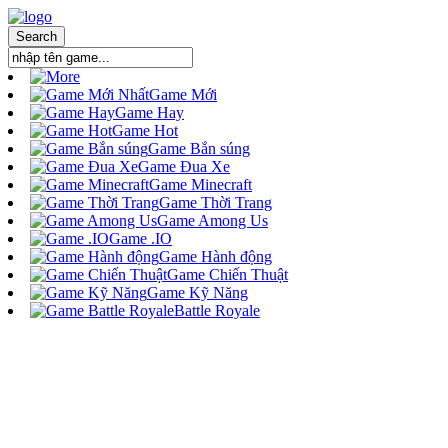
Game Mới
Game Hay
Game Hot
Game Bắn súng
Game Đua Xe
Game Minecraft
Game Thời Trang
Game Among Us
Game .IO
Game Hành động
Game Chiến Thuật
Game Kỹ Năng
Battle Royale