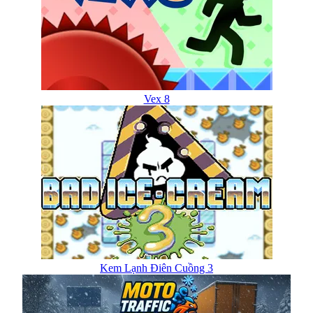
Vex 8
Kem Lạnh Điên Cuồng 3