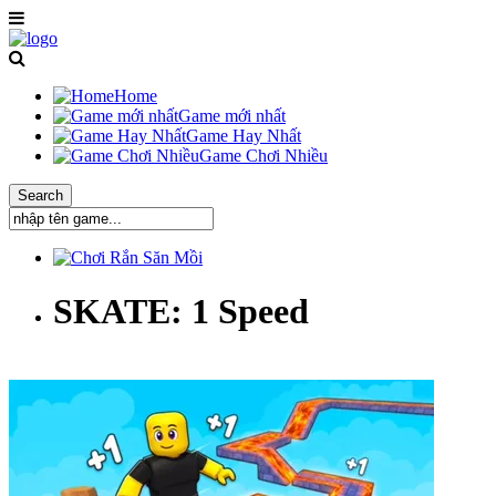
Home
Game mới nhất
Game Hay Nhất
Game Chơi Nhiều
SKATE: 1 Speed