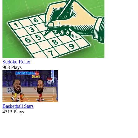
Sudoku Relax
963 Plays
Basketball Stars
4313 Plays
ADVERTISEMENT