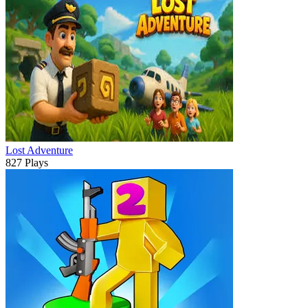
Lost Adventure
827 Plays