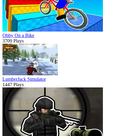
Obby On a Bike
3709 Plays
LumberJack Simulator
1447 Plays