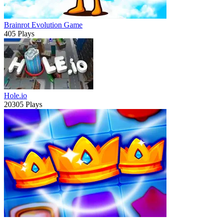
Brainrot Evolution Game
405 Plays
Hole.io
20305 Plays