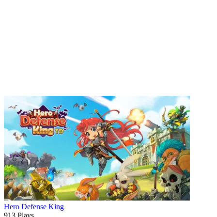
Hero Defense King
913 Plays