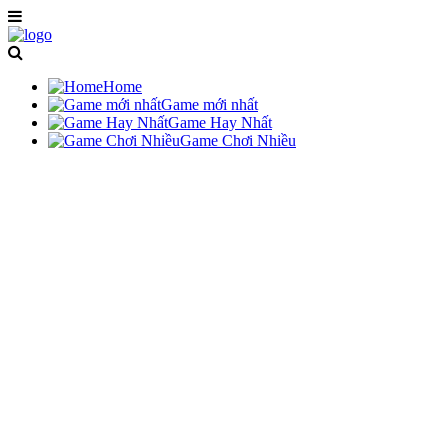
Home
Game mới nhất
Game Hay Nhất
Game Chơi Nhiều