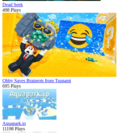
Dead Seek
498 Plays
Obby Saves Brainrots from Tsunami
695 Plays
Aquapark.io
11198 Plays