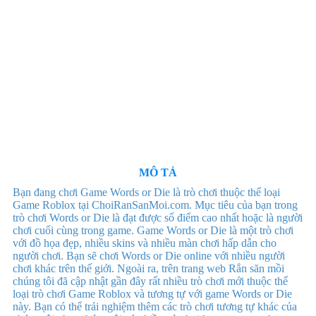
MÔ TẢ
Bạn đang chơi Game Words or Die là trò chơi thuộc thể loại
Game Roblox tại ChoiRanSanMoi.com. Mục tiêu của bạn trong
trò chơi Words or Die là đạt được số điểm cao nhất hoặc là người
chơi cuối cùng trong game. Game Words or Die là một trò chơi
với đồ họa đẹp, nhiều skins và nhiều màn chơi hấp dẫn cho
người chơi. Bạn sẽ chơi Words or Die online với nhiều người
chơi khác trên thế giới. Ngoài ra, trên trang web Rắn săn mồi
chúng tôi đã cập nhật gần đây rất nhiều trò chơi mới thuộc thể
loại trò chơi Game Roblox và tương tự với game Words or Die
này. Bạn có thể trải nghiệm thêm các trò chơi tương tự khác của