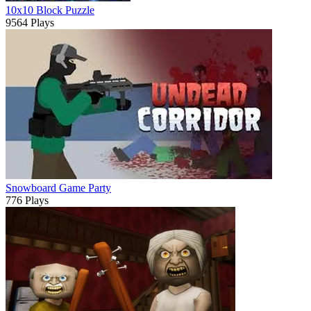
10x10 Block Puzzle
9564 Plays
Snowboard Game​ Party
776 Plays