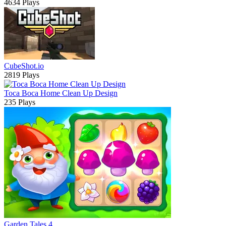
4634 Plays
CubeShot.io
2819 Plays
Toca Boca Home Clean Up Design
235 Plays
Garden Tales 4