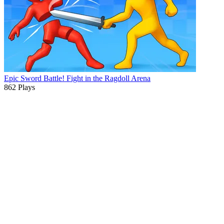
Epic Sword Battle! Fight in the Ragdoll Arena
862 Plays
ADVERTISEMENT