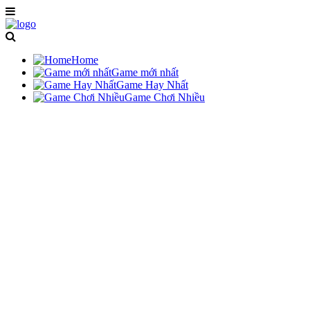
Home
Game mới nhất
Game Hay Nhất
Game Chơi Nhiều