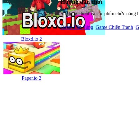
Hướng dẫn chơi
Sử dụng chuột và các phím chức năng 
Game Bắn Súng
Game Chiến Tranh
G
Bloxd.io 2
Paper.io 2