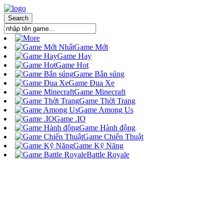
Game Mới
Game Hay
Game Hot
Game Bắn súng
Game Đua Xe
Game Minecraft
Game Thời Trang
Game Among Us
Game .IO
Game Hành động
Game Chiến Thuật
Game Kỹ Năng
Battle Royale