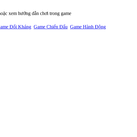
hoặc xem hướng dẫn chơi trong game
ame Đối Kháng
Game Chiến Đấu
Game Hành Động
ADVERTISEMENT