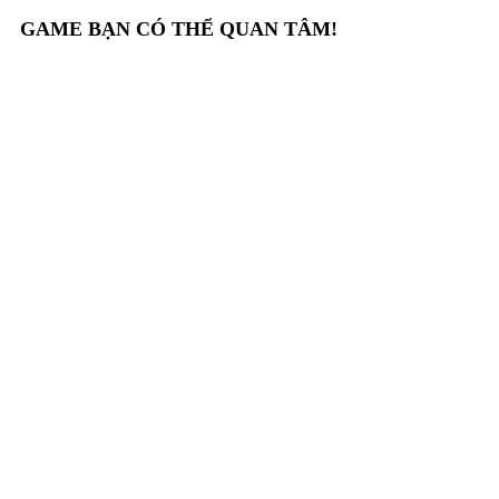
GAME BẠN CÓ THỂ QUAN TÂM!