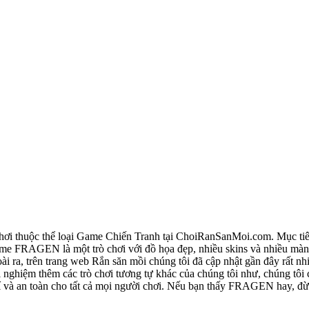
ADVERTISEMENT
i thuộc thể loại Game Chiến Tranh tại ChoiRanSanMoi.com. Mục tiêu
ame FRAGEN là một trò chơi với đồ họa đẹp, nhiều skins và nhiều mà
oài ra, trên trang web Rắn săn mồi chúng tôi đã cập nhật gần đây rất nh
ghiệm thêm các trò chơi tương tự khác của chúng tôi như, chúng tôi 
phí và an toàn cho tất cả mọi người chơi. Nếu bạn thấy FRAGEN hay, đừ