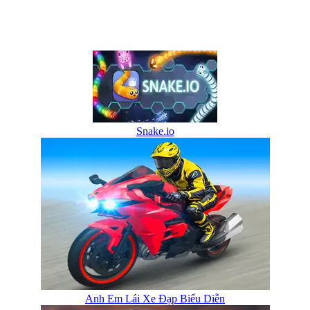
Snake.io
Anh Em Lái Xe Đạp Biểu Diễn