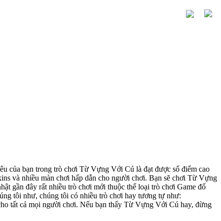
u của bạn trong trò chơi Từ Vựng Với Cú là đạt được số điểm cao
kins và nhiều màn chơi hấp dẫn cho người chơi. Bạn sẽ chơi Từ Vựng
hật gần đây rất nhiều trò chơi mới thuộc thể loại trò chơi Game đố
ng tôi như, chúng tôi có nhiều trò chơi hay tương tự như:
n cho tất cả mọi người chơi. Nếu bạn thấy Từ Vựng Với Cú hay, đừng