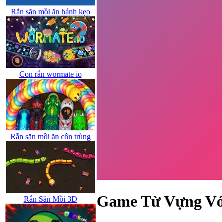
Rắn săn mồi ăn bánh kẹo
Con rắn wormate io
Rắn săn mồi ăn côn trùng
Game Từ Vựng Vớ
Rắn Săn Mồi 3D