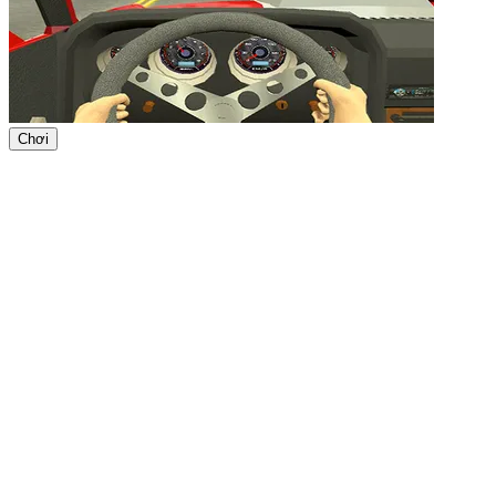
Chơi
ADVERTISEMENT