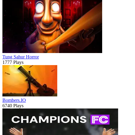
Tung Sahur Horror
1777 Plays
Bombers.IO
6740 Plays