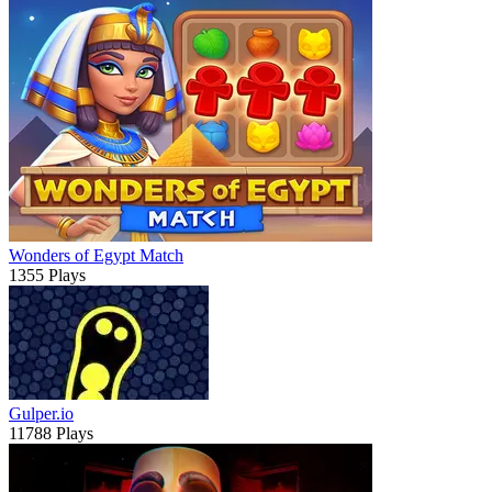
Wonders of Egypt Match
1355 Plays
Gulper.io
11788 Plays