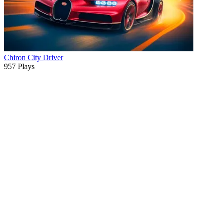
Chiron City Driver
957 Plays
ADVERTISEMENT