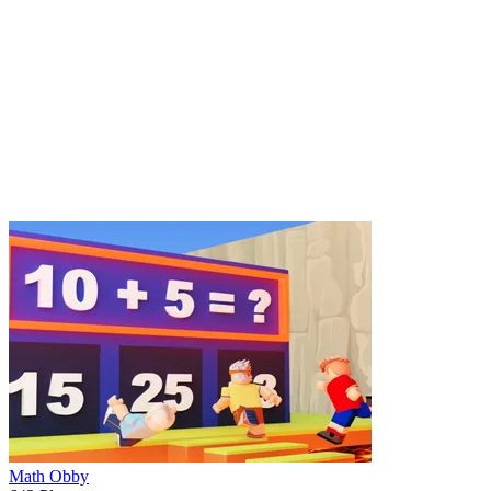
Math Obby