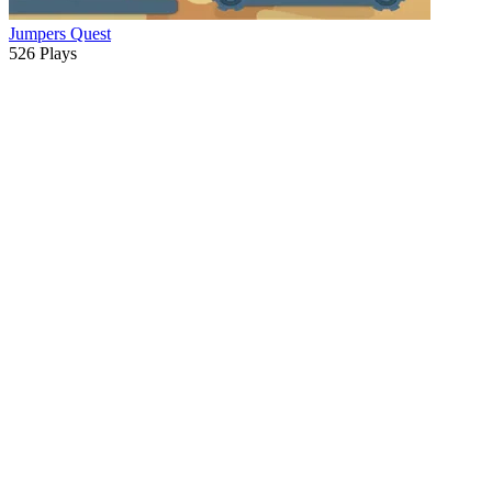
Jumpers Quest
526 Plays
ADVERTISEMENT