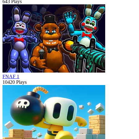
643 Plays
FNAF 1
10420 Plays