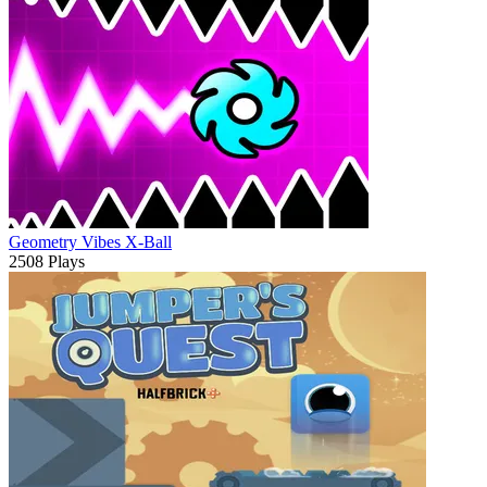
Geometry Vibes X-Ball
2508 Plays