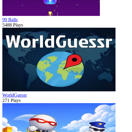
99 Balls
5488 Plays
WorldGuessr
271 Plays