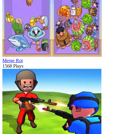
Merge Rot
1568 Plays