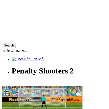
Penalty Shooters 2