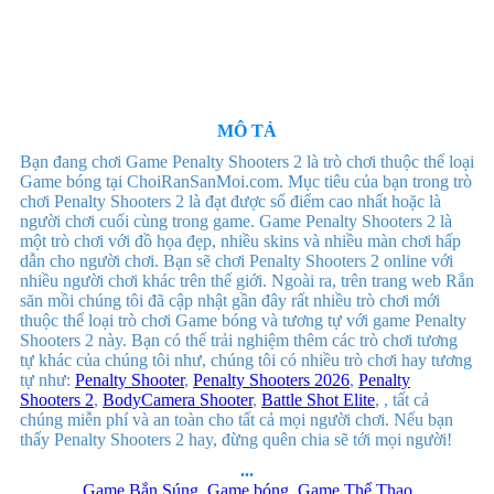
MÔ TẢ
Bạn đang chơi Game Penalty Shooters 2 là trò chơi thuộc thể loại
Game bóng tại ChoiRanSanMoi.com. Mục tiêu của bạn trong trò
chơi Penalty Shooters 2 là đạt được số điểm cao nhất hoặc là
người chơi cuối cùng trong game. Game Penalty Shooters 2 là
một trò chơi với đồ họa đẹp, nhiều skins và nhiều màn chơi hấp
dẫn cho người chơi. Bạn sẽ chơi Penalty Shooters 2 online với
nhiều người chơi khác trên thế giới. Ngoài ra, trên trang web Rắn
săn mồi chúng tôi đã cập nhật gần đây rất nhiều trò chơi mới
thuộc thể loại trò chơi Game bóng và tương tự với game Penalty
Shooters 2 này. Bạn có thể trải nghiệm thêm các trò chơi tương
tự khác của chúng tôi như, chúng tôi có nhiều trò chơi hay tương
tự như:
Penalty Shooter
,
Penalty Shooters 2026
,
Penalty
Shooters 2
,
BodyCamera Shooter
,
Battle Shot Elite
, , tất cả
chúng miễn phí và an toàn cho tất cả mọi người chơi. Nếu bạn
thấy Penalty Shooters 2 hay, đừng quên chia sẽ tới mọi người!
...
Game Bắn Súng
Game bóng
Game Thể Thao