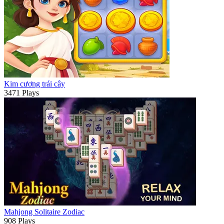
Kim cương trái cây
3471 Plays
Mahjong Solitaire Zodiac
908 Plays