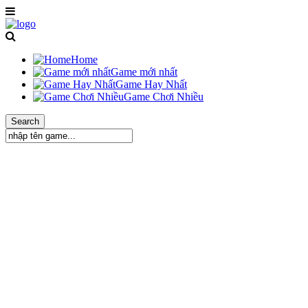
Home
Game mới nhất
Game Hay Nhất
Game Chơi Nhiều