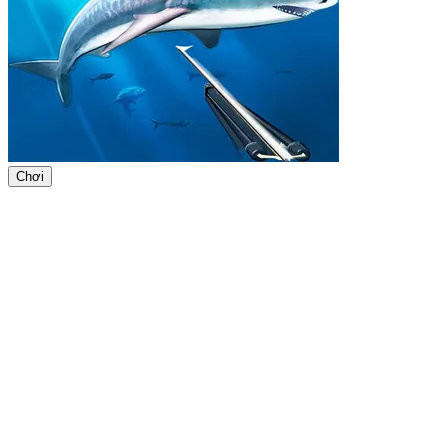
Chơi
ADVERTISEMENT