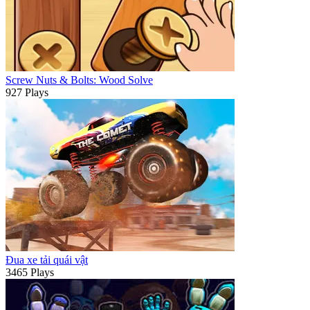
Screw Nuts & Bolts: Wood Solve
927 Plays
Đua xe tải quái vật
3465 Plays