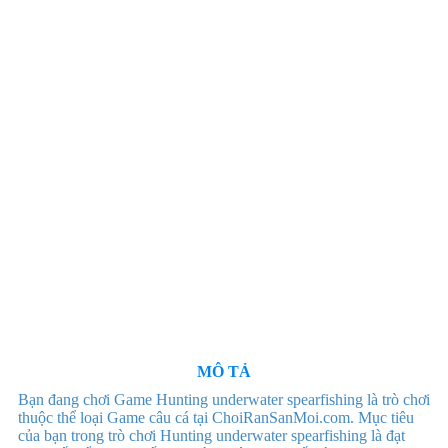
MÔ TẢ
Bạn đang chơi Game Hunting underwater spearfishing là trò chơi
thuộc thể loại Game câu cá tại ChoiRanSanMoi.com. Mục tiêu
của bạn trong trò chơi Hunting underwater spearfishing là đạt