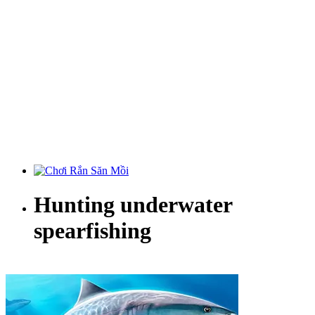
Hunting underwater
spearfishing