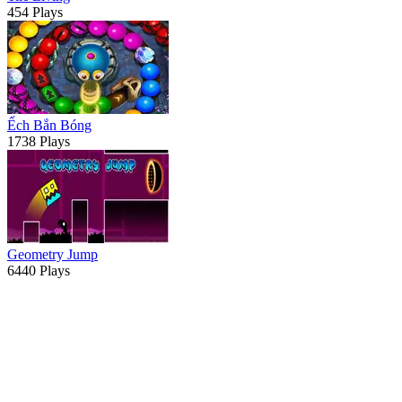
454 Plays
Ếch Bắn Bóng
1738 Plays
Geometry Jump
6440 Plays
ADVERTISEMENT